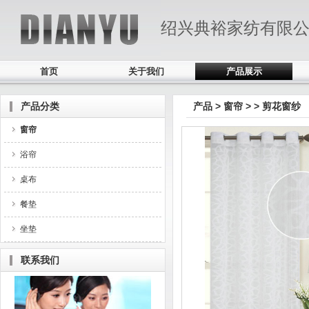
绍兴典裕家纺有限
首页
关于我们
产品展示
产品分类
产品
>
窗帘
>
> 剪花窗纱
窗帘
浴帘
桌布
餐垫
坐垫
联系我们